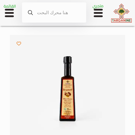
متجري
القائمة