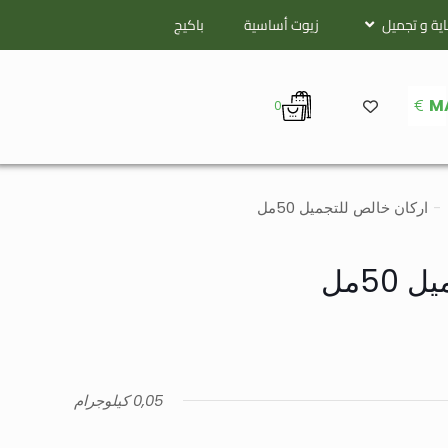
اية و تجميل
زيوت أساسية
باكيج
€
M
0
-
اركان خالص للتجميل 50مل
50مل
0,05 كيلوجرام