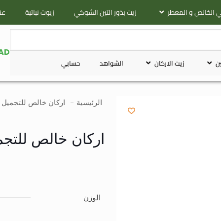
لي الخالص و المعطر
زيت بذور التين الشوكي
زيوت نباتية
عن
AD
ين
زيت الاركان
الشواهد
حسابي
الرئيسية
-
اركان خالص للتجميل
اركان خالص للتجميل 
الوزن