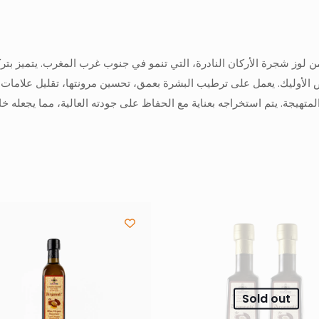
ز شجرة الأركان النادرة، التي تنمو في جنوب غرب المغرب. يتميز بتركيب
اض الدهنية الأساسية مثل أوميغا 6 وحمض الأوليك. يعمل على ترطيب البشرة بعمق، تحسين مرونته
لمتهيجة. يتم استخراجه بعناية مع الحفاظ على جودته العالية، مما يجعله خالي
Sold out